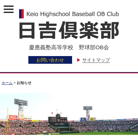
ナ
ビ
ゲ
ー
ジ
ョ
ン
慶應義塾高等学校 野球部OB会
メ
ニ
ュ
お問い合わせ
▶
サイトマップ
ー
ホーム
>
お知らせ