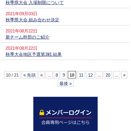
秋季県大会 入場制限について
2021年09月03日
秋季県大会 組み合わせ決定
2021年08月22日
新チーム幹部のご紹介
2021年08月22日
秋季大会地区予選第3戦 結果
10 / 21
« 先頭
«
...
8
9
10
11
12
...
20
...
»
最後 »