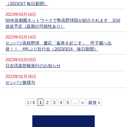
（2023/3/7 毎日新聞）
2023年03月16日
NHK首都圏ネットワークで塾高野球部が紹介されます 3/16
放送予定（延期の可能性あり）
2023年03月14日
センバツ高校野球 慶応「嵐巻き起こす」 甲子園へ出
発！！ 4年ぶり壮行会（2023/3/14 毎日新聞）
2023年03月03日
日吉倶楽部報発行のお知らせ
2023年02月26日
センバツ旗授与
1 / 6
1
2
3
4
5
...
»
最後 »