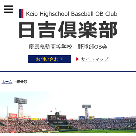
ナ
ビ
ゲ
ー
ジ
ョ
ン
慶應義塾高等学校 野球部OB会
メ
ニ
ュ
お問い合わせ
▶
サイトマップ
ー
ホーム
>
未分類