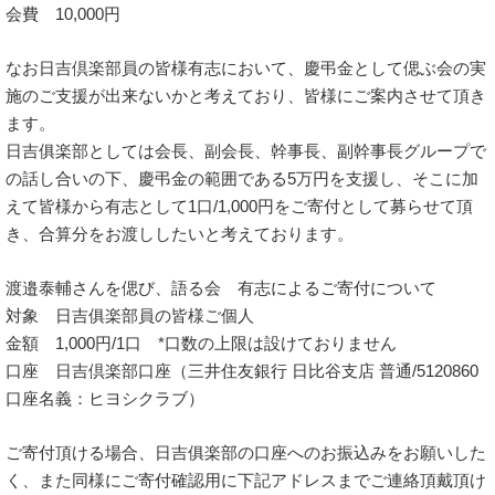
会費 10,000円
なお日吉倶楽部員の皆様有志において、慶弔金として偲ぶ会の実
施のご支援が出来ないかと考えており、皆様にご案内させて頂き
ます。
日吉俱楽部としては会長、副会長、幹事長、副幹事長グループで
の話し合いの下、慶弔金の範囲である5万円を支援し、そこに加
えて皆様から有志として1口/1,000円をご寄付として募らせて頂
き、合算分をお渡ししたいと考えております。
渡邉泰輔さんを偲び、語る会 有志によるご寄付について
対象 日吉俱楽部員の皆様ご個人
金額 1,000円/1口 *口数の上限は設けておりません
口座 日吉倶楽部口座（三井住友銀行 日比谷支店 普通/5120860
口座名義：ヒヨシクラブ）
ご寄付頂ける場合、日吉俱楽部の口座へのお振込みをお願いした
く、また同様にご寄付確認用に下記アドレスまでご連絡頂戴頂け