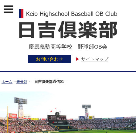
ナ
ビ
ゲ
ー
ジ
ョ
ン
慶應義塾高等学校 野球部OB会
メ
ニ
ュ
お問い合わせ
▶
サイトマップ
ー
ホーム
>
未分類
>
– 日吉倶楽部通信01 –