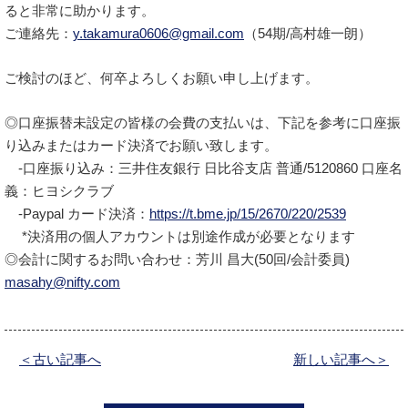
ると非常に助かります。
ご連絡先：
y.takamura0606@gmail.com
（54期/高村雄一朗）
ご検討のほど、何卒よろしくお願い申し上げます。
◎口座振替未設定の皆様の会費の支払いは、下記を参考に口座振
り込みまたはカード決済でお願い致します。
-口座振り込み：三井住友銀行 日比谷支店 普通/5120860 口座名
義：ヒヨシクラブ
-Paypal カード決済：
https://t.bme.jp/15/2670/220/2539
*決済用の個人アカウントは別途作成が必要となります
◎会計に関するお問い合わせ：芳川 昌大(50回/会計委員)
masahy@nifty.com
＜古い記事へ
新しい記事へ＞