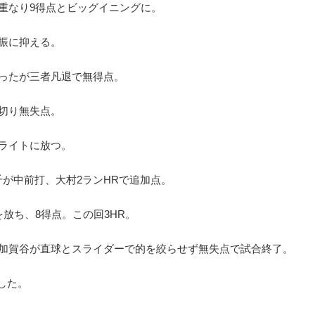
なり9得点とビッグイニングに。
振に抑える。
ったが三者凡退で無得点。
切り無失点。
をライトに放つ。
中前打、大村2ランHRで追加点。
ち、8得点。この回3HR。
た加賀谷が直球とスライダーで的を絞らせず無失点で試合終了。
した。