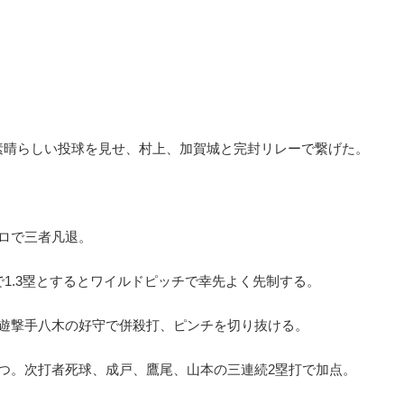
素晴らしい投球を見せ、村上、加賀城と完封リレーで繋げた。
ロで三者凡退。
で1.3塁とするとワイルドピッチで幸先よく先制する。
を遊撃手八木の好守で併殺打、ピンチを切り抜ける。
つ。次打者死球、成戸、鷹尾、山本の三連続2塁打で加点。