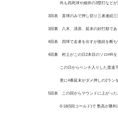
尚も四死球や細井の3塁打などが重
3回表 直球のみで押し切り三者連続三
3回裏 八木、清原、延末の好打順であ
4回表 四球で走者を出すが後続を断ち
4回裏 村上がこの日2本目のソロHR
この日からベンチ入りした渡邉千が
更に4番延末がダメ押しの2ランを放
5回表 この回からマウンドに上がっ
0-18(5回コールド)で 塾高が勝利