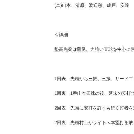
(ニ)山本、清原、渡辺憩、成戸、安達
☆詳細
塾高先発は鷹尾。力強い直球を中心に
1回表 先頭から三振、三振、サードゴ
1回裏 1番山本四球の後、延末の安打
2回表 先頭に安打を許すも続く打者
2回裏 先頭村上がライトへ本塁打を放