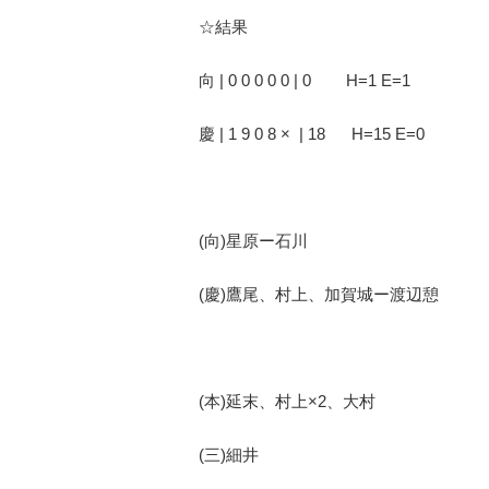
☆結果
向 | 0 0 0 0 0 | 0 H=1 E=1
慶 | 1 9 0 8 × | 18 H=15 E=0
(向)星原ー石川
(慶)鷹尾、村上、加賀城ー渡辺憩
(本)延末、村上×2、大村
(三)細井