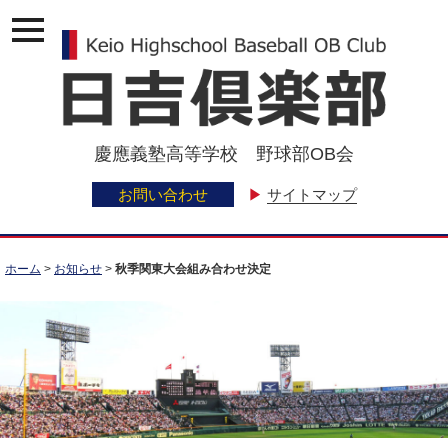
ナ
ビ
ゲ
ー
ジ
ョ
ン
慶應義塾高等学校 野球部OB会
メ
ニ
ュ
お問い合わせ
▶
サイトマップ
ー
ホーム
>
お知らせ
>
秋季関東大会組み合わせ決定