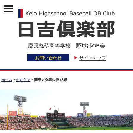
ナ
ビ
ゲ
ー
ジ
ョ
ン
慶應義塾高等学校 野球部OB会
メ
ニ
ュ
お問い合わせ
▶
サイトマップ
ー
ホーム
>
お知らせ
>
関東大会準決勝 結果