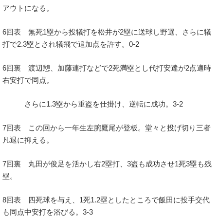
アウトになる。
6回表 無死1塁から投犠打を松井が2塁に送球し野選、さらに犠
打で2.3塁とされ犠飛で追加点を許す。0-2
6回裏 渡辺憩、加藤連打などで2死満塁とし代打安達が2点適時
右安打で同点。
さらに1.3塁から重盗を仕掛け、逆転に成功。3-2
7回表 この回から一年生左腕鷹尾が登板。堂々と投げ切り三者
凡退に抑える。
7回裏 丸田が俊足を活かし右2塁打、3盗も成功させ1死3塁も残
塁。
8回表 四死球を与え、1死1.2塁としたところで飯田に投手交代
も同点中安打を浴びる。3-3