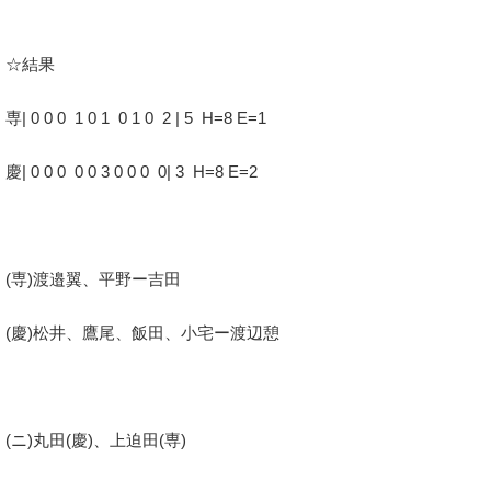
☆結果
専| 0 0 0 1 0 1 0 1 0 2 | 5 H=8 E=1
慶| 0 0 0 0 0 3 0 0 0 0| 3 H=8 E=2
(専)渡邉翼、平野ー吉田
(慶)松井、鷹尾、飯田、小宅ー渡辺憩
(ニ)丸田(慶)、上迫田(専)