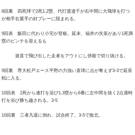
8回裏 四死球で2死1.2塁、代打渡邉千が右中間に大飛球を打つ
が相手右翼手の好プレーに阻まれる。
9回表 飯田に代わり小宅が登板。延末、福井の失策があり1死満
塁のピンチを迎えるも
遊直で飛び出した走者をアウトにし併殺で切り抜ける。
9回裏 専大松戸エース平野の力強い直球に点が奪えず3-3で延長
戦に入る。
10回表 2死から連打を浴び1.3塁から6番に左中間を抜く2点適時
打を浴び勝ち越される。3-5
10回裏 三者凡退に倒れ、試合終了。3-5で敗北。