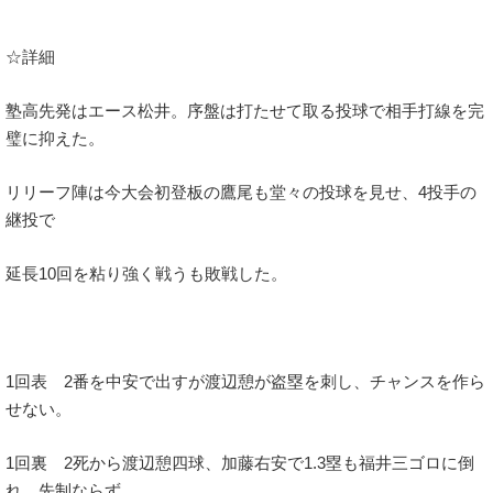
☆詳細
塾高先発はエース松井。序盤は打たせて取る投球で相手打線を完
璧に抑えた。
リリーフ陣は今大会初登板の鷹尾も堂々の投球を見せ、4投手の
継投で
延長10回を粘り強く戦うも敗戦した。
1回表 2番を中安で出すが渡辺憩が盗塁を刺し、チャンスを作ら
せない。
1回裏 2死から渡辺憩四球、加藤右安で1.3塁も福井三ゴロに倒
れ、先制ならず。