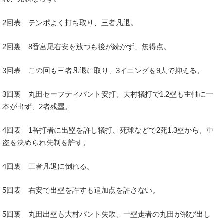
2回表 テンポよく打ち取り、三者凡退。
2回裏 8番宮尾右安を放つも後が続かず、無得点。
3回表 この回も三者凡退に取り、3イニングを9人で抑える。
3回裏 丸田セーフティバント安打、大村犠打で1.2塁も主軸に一
本が出ず、2者残塁。
4回表 1番打者に出塁を許し犠打、死球などで2死1.3塁から、重
盗を決められ先制を許す。
4回裏 三者凡退に倒れる。
5回表 右安で出塁を許すも追加点を許さない。
5回裏 丸田出塁も大村バント失敗、一塁走者の丸田が飛び出し