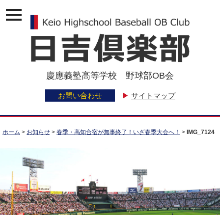
ナ
ビ
ゲ
ー
ジ
ョ
ン
慶應義塾高等学校 野球部OB会
メ
ニ
ュ
お問い合わせ
▶
サイトマップ
ー
ホーム
>
お知らせ
>
春季・高知合宿が無事終了！いざ春季大会へ！
>
IMG_7124