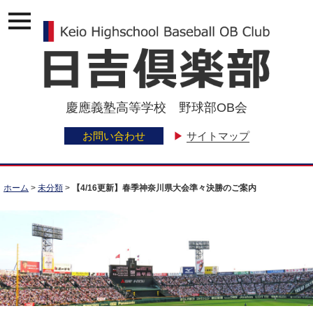
ナ
ビ
ゲ
ー
ジ
ョ
ン
慶應義塾高等学校 野球部OB会
メ
ニ
ュ
お問い合わせ
▶
サイトマップ
ー
ホーム
>
未分類
>
【4/16更新】春季神奈川県大会準々決勝のご案内