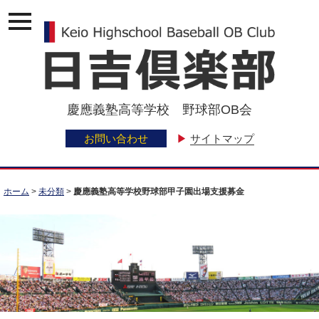
ナ
ビ
ゲ
ー
ジ
ョ
ン
慶應義塾高等学校 野球部OB会
メ
ニ
ュ
お問い合わせ
▶
サイトマップ
ー
ホーム
>
未分類
>
慶應義塾高等学校野球部甲子園出場支援募金