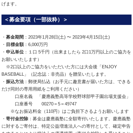
げます。
＜募金要項（一部抜粋）＞
・
募金期間
：2023年1月28日(土) 〜 2023年4月15日(土)
・
目標金額
：6,000万円
・
申込単位
：１口 5千円（出来ましたら 2口1万円以上のご協力を
お願いいたします）
※2口以上のご協力をいただいた方には大会後「ENJOY
BASEBALL」（記念誌：非売品）を贈呈いたします。
・
振込方法
：郵便局払込（お手元に趣意書が届いた方は、できる
だけ同封の専用用紙をご利用ください）
口座名義 「慶應義塾高等学校野球部甲子園出場支援会」
口座番号 00270＝5＝49747
※なお振込料金（110円）はご負担下さるようお願いします
・
寄付金控除
：募金は慶應義塾に全額寄付いたします。慶應義塾
に対するご寄付は、特定公益増進法人への寄付として、確定申告