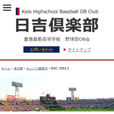
ナ
ビ
ゲ
ー
ジ
ョ
ン
慶應義塾高等学校 野球部OB会
メ
ニ
ュ
お問い合わせ
▶
サイトマップ
ー
ホーム
>
未分類
>
センバツ旗授与
>
DSC_0353 2