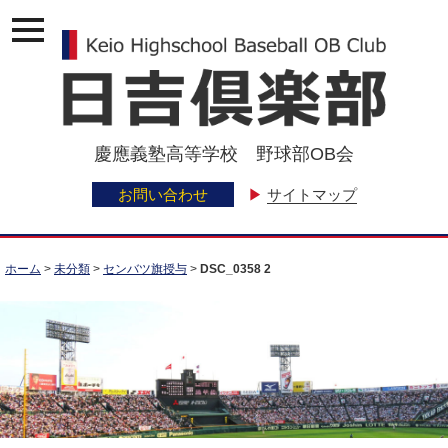
ナ
ビ
ゲ
ー
ジ
ョ
ン
慶應義塾高等学校 野球部OB会
メ
ニ
ュ
お問い合わせ
▶
サイトマップ
ー
ホーム
>
未分類
>
センバツ旗授与
>
DSC_0358 2