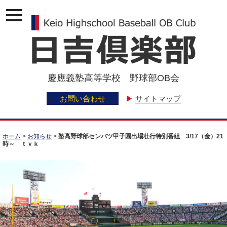
ナ
ビ
ゲ
ー
ジ
ョ
ン
慶應義塾高等学校 野球部OB会
メ
ニ
ュ
お問い合わせ
▶
サイトマップ
ー
ホーム
>
お知らせ
>
塾高野球部センバツ甲子園出場壮行特別番組 3/17（金）21
時～ ｔｖｋ